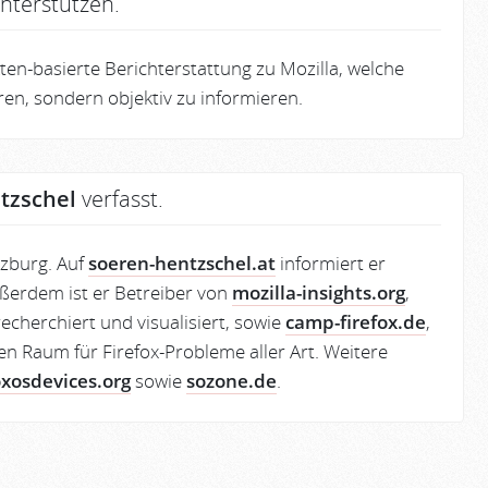
nterstützen.
en-basierte Berichterstattung zu Mozilla, welche
eren, sondern objektiv zu informieren.
tzschel
verfasst.
lzburg. Auf
soeren-hentzschel.at
informiert er
ßerdem ist er Betreiber von
mozilla-insights.org
,
echerchiert und visualisiert, sowie
camp-firefox.de
,
en Raum für Firefox-Probleme aller Art. Weitere
oxosdevices.org
sowie
sozone.de
.