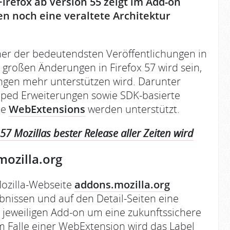
irefox ab Version 55 zeigt im Add-on
n noch eine veraltete Architektur
einer der bedeutendsten Veröffentlichungen in
r großen Änderungen in Firefox 57 wird sein,
ungen mehr unterstützen wird. Darunter
pped Erweiterungen sowie SDK-basierte
te
WebExtensions
werden unterstützt.
7 Mozillas bester Release aller Zeiten wird
ozilla.org
Mozilla-Webseite
addons.mozilla.org
ebnissen und auf den Detail-Seiten eine
m jeweiligen Add-on um eine zukunftssichere
m Falle einer WebExtension wird das Label