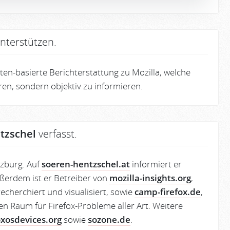
nterstützen.
en-basierte Berichterstattung zu Mozilla, welche
eren, sondern objektiv zu informieren.
tzschel
verfasst.
lzburg. Auf
soeren-hentzschel.at
informiert er
ßerdem ist er Betreiber von
mozilla-insights.org
,
echerchiert und visualisiert, sowie
camp-firefox.de
,
en Raum für Firefox-Probleme aller Art. Weitere
oxosdevices.org
sowie
sozone.de
.