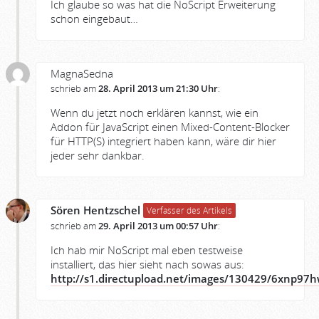
Ich glaube so was hat die NoScript Erweiterung
schon eingebaut…
MagnaSedna
schrieb am
28. April 2013 um 21:30 Uhr
:
Wenn du jetzt noch erklären kannst, wie ein
Addon für JavaScript einen Mixed-Content-Blocker
für HTTP(S) integriert haben kann, wäre dir hier
jeder sehr dankbar.
Sören Hentzschel
Verfasser des Artikels
schrieb am
29. April 2013 um 00:57 Uhr
:
Ich hab mir NoScript mal eben testweise
installiert, das hier sieht nach sowas aus:
http://s1.directupload.net/images/130429/6xnp97h