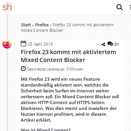
Suche
M
Start
»
Firefox
»
Firefox 23 kommt mit aktiviertem
Mixed Content Blocker
28. April 2013
21
Firefox 23 kommt mit aktiviertem
Mixed Content Blocker
Geschätzte Lesedauer:
3 Minuten
Mit Firefox 23 wird ein neues Feature
standardmäßig aktiviert sein, welches die
Sicherheit beim Surfen im Internet weiter
verbessern soll. Ein Mixed Content Blocker soll
aktiven HTTP-Content auf HTTPS-Seiten
blockieren. Was dies meint und inwiefern der
Nutzer hiervon profitiert, wird in diesem
Artikel erklärt.
Was ist Mixed Content?