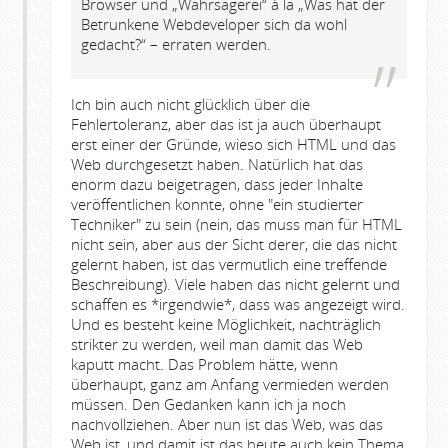
Browser und „Wahrsagerei“ à la „Was hat der
Betrunkene Webdeveloper sich da wohl
gedacht?“ – erraten werden.
Ich bin auch nicht glücklich über die
Fehlertoleranz, aber das ist ja auch überhaupt
erst einer der Gründe, wieso sich HTML und das
Web durchgesetzt haben. Natürlich hat das
enorm dazu beigetragen, dass jeder Inhalte
veröffentlichen konnte, ohne "ein studierter
Techniker" zu sein (nein, das muss man für HTML
nicht sein, aber aus der Sicht derer, die das nicht
gelernt haben, ist das vermutlich eine treffende
Beschreibung). Viele haben das nicht gelernt und
schaffen es *irgendwie*, dass was angezeigt wird.
Und es besteht keine Möglichkeit, nachträglich
strikter zu werden, weil man damit das Web
kaputt macht. Das Problem hätte, wenn
überhaupt, ganz am Anfang vermieden werden
müssen. Den Gedanken kann ich ja noch
nachvollziehen. Aber nun ist das Web, was das
Web ist, und damit ist das heute auch kein Thema