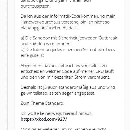
Sandbox ganz und gar nicht einfach
durchzusetzen.
Da ich aus der Informatik-Ecke komme und mein
Handwerk durchaus verstehe, bin ich nicht so
blauäugig anzunehmen, dass
a) Die Sandbox mit Sicherheit jedweden Outbreak
unterbinden wird können
b) Die Intention jedes einzelnen Seitenbetreibers
eine gute ist
Abgesehen davon, ziehe ich es vor, selbst zu
entscheiden welcher Code auf meiner CPU läuft
und den von mir bezahlten Strom verbraucht.
Deshalb ist JS auch standardmäßig aus und wird
ge-whitelisted, selten sogar angepasst.
Zum Thema Standard:
Ich wollte keineswegs hierauf hinaus:
https://xkcd.com/927/
Mir ging es viel eher um so Sachen wie nicht