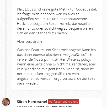
…
Klar, LOCs sind keine gute Metrik für Codequalität,
ich frage mich dennoch warum alles so
aufgebläht sein muss und es zehntausende
Hacks benötigt, um Seiten korrekt darzustellen,
deren Entwickler schlichtweg zu bequem waren
sich an den Standard zu halten.
Aber sei’s drum.
Was das Feature und Sicherheit angeht: Kann ich
das dann ebenso blockieren wie JavaScript? Ich
verwende NoScript mit strikter Whitelist policy.
Wenn eine Seite ohne JS nicht mal rendered, aber
kein Webclient im eigentlichen Sinne ist, dann ist
der Inhalt erfahrungsgemäß nicht wert
angesehen zu werden, ergo verlasse ich die Seite
dann wieder.
Sören Hentzschel
Verfasser des Artikels
schrieb am
3. März 2017 um 00:07 Uhr
: