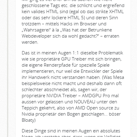
geschlossene Tags etc. die schlicht und ergreifend
kein valides HTML sind (egal ob das strikte XHTML
oder das sehr lockere HTML 5) und deren Sinn
trotzdem – mittels Hacks im Browser und
„Wahrsagerei“ à la „Was hat der Betrunkene
Webdeveloper sich da wohl gedacht?“ – erraten
werden.
Das ist in meinen Augen 1:1 dieselbe Problematik
wie sie proprietäre GPU Treiber mit sich bringen,
die eigene Renderpfade für spezielle Spiele
implementieren, nur weil die Entwickler der Spiele
ihr Handwerk nicht verstanden haben. (Was Mesa
beispielsweise nicht macht und deshalb dann oft
schlechter abschneidet als, sagen wir, der
proprietäre NVIDIA Treiber – AMDGPU Pro mal
aussen vor gelassen und NOUVEAU unter den
Teppich gekehrt, also von AMD Open source zu
Nvidia proprietär den Bogen geschlagen… böser
Bloaty)
Diese Dinge sind in meinen Augen ein absolutes
Nogo, ich verstehe aber, dass, wenn ein Vollidiot