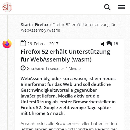
Suche
Menü
Start
»
Firefox
»
Firefox 52 erhält Unterstützung für
WebAssembly (wasm)
26. Februar 2017
18
Firefox 52 erhält Unterstützung
für WebAssembly (wasm)
Geschätzte Lesedauer:
1 Minute
WebAssembly, oder kurz: wasm, ist ein neues
Binärformat für das Web und soll deutliche
Geschwindigkeitsvorteile gegenüber
JavaScript liefern. Mozilla aktiviert die
Unterstützung als erster Browserhersteller in
Firefox 52. Google zieht wenige Tage später
mit Chrome 57 nach.
Ausnahmslos alle Browserhersteller haben in den
letzten Jahren enorme Fortschritte im Bereich der