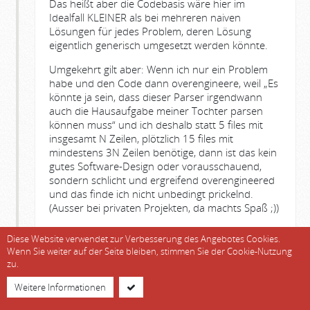
Das heißt aber die Codebasis wäre hier im
Idealfall KLEINER als bei mehreren naiven
Lösungen für jedes Problem, deren Lösung
eigentlich generisch umgesetzt werden könnte.
Umgekehrt gilt aber: Wenn ich nur ein Problem
habe und den Code dann overengineere, weil „Es
könnte ja sein, dass dieser Parser irgendwann
auch die Hausaufgabe meiner Tochter parsen
können muss“ und ich deshalb statt 5 files mit
insgesamt N Zeilen, plötzlich 15 files mit
mindestens 3N Zeilen benötige, dann ist das kein
gutes Software-Design oder vorausschauend,
sondern schlicht und ergreifend overengineered
und das finde ich nicht unbedingt prickelnd.
(Ausser bei privaten Projekten, da machts Spaß ;))
Und ich würde nicht sagen, dass der generische
Diese Website verwendet zur Verbesserung des Angebotes Cookies.
Code automatisch besser durchdacht ist,
Wenn Sie weiter auf der Seite bleiben, stimmen Sie der Cookie-Nutzung
jedenfalls nicht im Blickpunkt auf Sicherheit. Wenn
zu.
© soeren-hentzschel.at -
Datenschutz
|
Impressum
für einen Typ A und einen Typ B eine
Implementierung reicht, funktional gesehen, heißt
Weitere Informationen
das nicht, dass die Sicherheitschecks für A auch