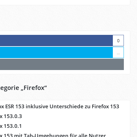
0
…
egorie „
Firefox
“
ox ESR 153 inklusive Unterschiede zu Firefox 153
ox 153.0.3
ox 153.0.1
fox 153 mit Tab-Umgebungen für alle Nutzer