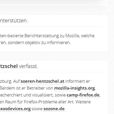
nterstützen.
en-basierte Berichterstattung zu Mozilla, welche
eren, sondern objektiv zu informieren.
tzschel
verfasst.
lzburg. Auf
soeren-hentzschel.at
informiert er
ßerdem ist er Betreiber von
mozilla-insights.org
,
echerchiert und visualisiert, sowie
camp-firefox.de
,
en Raum für Firefox-Probleme aller Art. Weitere
oxosdevices.org
sowie
sozone.de
.