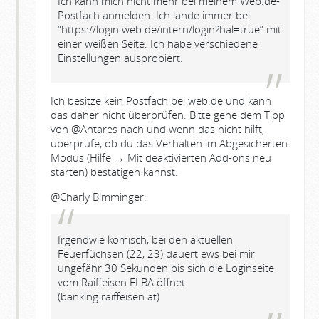
Ich kann mich nicht mehr bei meinem Web.de-
Postfach anmelden. Ich lande immer bei
“https://login.web.de/intern/login?hal=true” mit
einer weißen Seite. Ich habe verschiedene
Einstellungen ausprobiert.
Ich besitze kein Postfach bei web.de und kann
das daher nicht überprüfen. Bitte gehe dem Tipp
von @Antares nach und wenn das nicht hilft,
überprüfe, ob du das Verhalten im Abgesicherten
Modus (Hilfe → Mit deaktivierten Add-ons neu
starten) bestätigen kannst.
@Charly Bimminger:
Irgendwie komisch, bei den aktuellen
Feuerfüchsen (22, 23) dauert ews bei mir
ungefähr 30 Sekunden bis sich die Loginseite
vom Raiffeisen ELBA öffnet
(banking.raiffeisen.at)