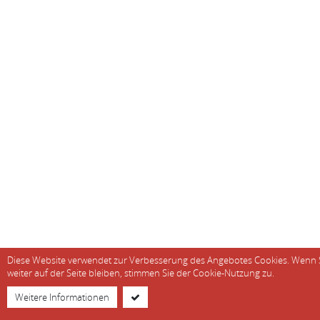
Diese Website verwendet zur Verbesserung des Angebotes Cookies. Wenn 
weiter auf der Seite bleiben, stimmen Sie der Cookie-Nutzung zu.
© soeren-hentzschel.at -
Datenschutz
|
Impressum
Weitere Informationen