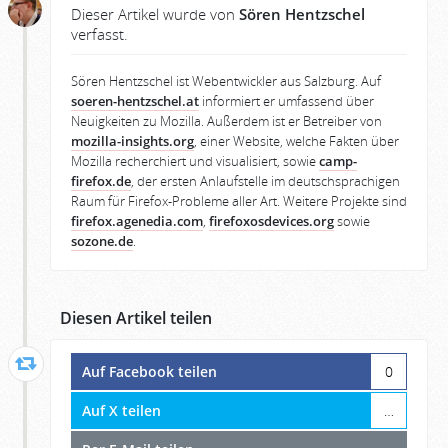
Dieser Artikel wurde von
Sören Hentzschel
verfasst.
Sören Hentzschel ist Webentwickler aus Salzburg. Auf
soeren-hentzschel.at
informiert er umfassend über
Neuigkeiten zu Mozilla. Außerdem ist er Betreiber von
mozilla-insights.org
, einer Website, welche Fakten über
Mozilla recherchiert und visualisiert, sowie
camp-
firefox.de
, der ersten Anlaufstelle im deutschsprachigen
Raum für Firefox-Probleme aller Art. Weitere Projekte sind
firefox.agenedia.com
,
firefoxosdevices.org
sowie
sozone.de
.
Diesen Artikel teilen
Auf Facebook teilen
0
Auf X teilen
…