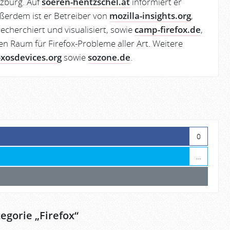
lzburg. Auf
soeren-hentzschel.at
informiert er
ßerdem ist er Betreiber von
mozilla-insights.org
,
echerchiert und visualisiert, sowie
camp-firefox.de
,
en Raum für Firefox-Probleme aller Art. Weitere
oxosdevices.org
sowie
sozone.de
.
0
…
egorie „
Firefox
“