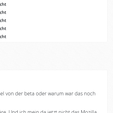
icht
icht
icht
icht
icht
bsel von der beta oder warum war das noch
re. Und ich mein da jetzt nicht das Mozilla