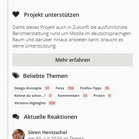
Projekt unterstützen
Damit dieses Projekt auch in Zukunft die ausführlichste
Berichterstattung rund um Mozilla im deutschsprachigen
Raum und darüber hinaus anbieten kann, braucht es
deine Unterstützung.
Mehr erfahren
Beliebte Themen
Design-Konzepte
37
Fenix
156
Firefox-Tipps
35
Kennst du schon…?
3
Kommentare
15
Proton
8
Versions-Highlights
828
Aktuelle Reaktionen
Sören Hentzschel
am 30. Juli 2026 im Thema: