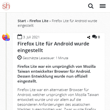
Suche
Menü
Start
»
Firefox Lite
»
Firefox Lite für Android wurde
eingestellt
3. Juli 2021
0
Firefox Lite für Android wurde
eingestellt
Geschätzte Lesedauer:
1 Minute
Firefox Lite war ein ursprünglich von Mozilla
Taiwan entwickelter Browser für Android.
Dessen Entwicklung wurde nun offiziell
eingestellt.
Firefox Lite war ein alternativer Browser für
Android, welcher ursprünglich von Mozilla Taiwan
entwickelt wurde und vor allem auf die
besonderen Anforderungen des asiatischen
Marktes zugeschnitten war. Zwar wurde Firefox