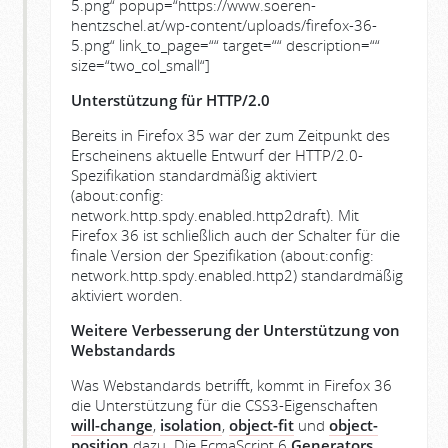
5.png“ popup=“https://www.soeren-
hentzschel.at/wp-content/uploads/firefox-36-
5.png“ link_to_page=““ target=““ description=““
size=“two_col_small“]
Unterstützung für HTTP/2.0
Bereits in Firefox 35 war der zum Zeitpunkt des
Erscheinens aktuelle Entwurf der HTTP/2.0-
Spezifikation standardmäßig aktiviert
(about:config:
network.http.spdy.enabled.http2draft). Mit
Firefox 36 ist schließlich auch der Schalter für die
finale Version der Spezifikation (about:config:
network.http.spdy.enabled.http2) standardmäßig
aktiviert worden.
Weitere Verbesserung der Unterstützung von
Webstandards
Was Webstandards betrifft, kommt in Firefox 36
die Unterstützung für die CSS3-Eigenschaften
will-change
,
isolation
,
object-fit
und
object-
position
dazu. Die EcmaScript 6
Generators