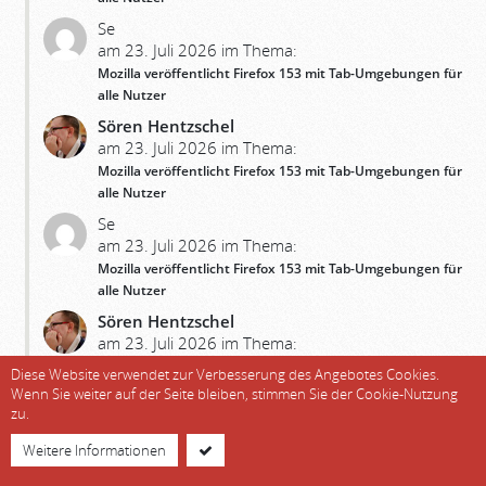
Se
am 23. Juli 2026 im Thema:
Mozilla veröffentlicht Firefox 153 mit Tab-Umgebungen für
alle Nutzer
Sören Hentzschel
am 23. Juli 2026 im Thema:
Mozilla veröffentlicht Firefox 153 mit Tab-Umgebungen für
alle Nutzer
Se
am 23. Juli 2026 im Thema:
Mozilla veröffentlicht Firefox 153 mit Tab-Umgebungen für
alle Nutzer
Sören Hentzschel
am 23. Juli 2026 im Thema:
Mozilla veröffentlicht Firefox 153 mit Tab-Umgebungen für
Diese Website verwendet zur Verbesserung des Angebotes Cookies.
alle Nutzer
Wenn Sie weiter auf der Seite bleiben, stimmen Sie der Cookie-Nutzung
zu.
will ich nicht sagen
© soeren-hentzschel.at -
Datenschutz
|
Impressum
am 22. Juli 2026 im Thema:
Weitere Informationen
Mozilla veröffentlicht Firefox 153 mit Tab-Umgebungen für
alle Nutzer