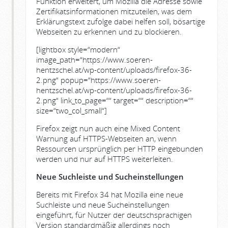
Funktion erweitert, um Mozilla die Adresse sowie
Zertifikatsinformationen mitzuteilen, was dem
Erklärungstext zufolge dabei helfen soll, bösartige
Webseiten zu erkennen und zu blockieren.
[lightbox style=“modern“
image_path=“https://www.soeren-
hentzschel.at/wp-content/uploads/firefox-36-
2.png“ popup=“https://www.soeren-
hentzschel.at/wp-content/uploads/firefox-36-
2.png“ link_to_page=““ target=““ description=““
size=“two_col_small“]
Firefox zeigt nun auch eine Mixed Content
Warnung auf HTTPS-Webseiten an, wenn
Ressourcen ursprünglich per HTTP eingebunden
werden und nur auf HTTPS weiterleiten.
Neue Suchleiste und Sucheinstellungen
Bereits mit Firefox 34 hat Mozilla eine neue
Suchleiste und neue Sucheinstellungen
eingeführt, für Nutzer der deutschsprachigen
Version standardmäßig allerdings noch