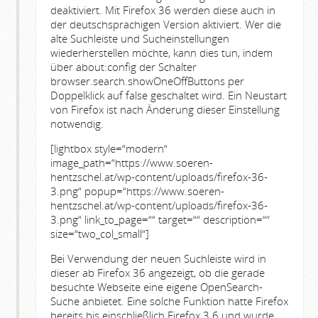
deaktiviert. Mit Firefox 36 werden diese auch in
der deutschsprachigen Version aktiviert. Wer die
alte Suchleiste und Sucheinstellungen
wiederherstellen möchte, kann dies tun, indem
über about:config der Schalter
browser.search.showOneOffButtons per
Doppelklick auf false geschaltet wird. Ein Neustart
von Firefox ist nach Änderung dieser Einstellung
notwendig.
[lightbox style=“modern“
image_path=“https://www.soeren-
hentzschel.at/wp-content/uploads/firefox-36-
3.png“ popup=“https://www.soeren-
hentzschel.at/wp-content/uploads/firefox-36-
3.png“ link_to_page=““ target=““ description=““
size=“two_col_small“]
Bei Verwendung der neuen Suchleiste wird in
dieser ab Firefox 36 angezeigt, ob die gerade
besuchte Webseite eine eigene OpenSearch-
Suche anbietet. Eine solche Funktion hatte Firefox
bereits bis einschließlich Firefox 3.6 und wurde