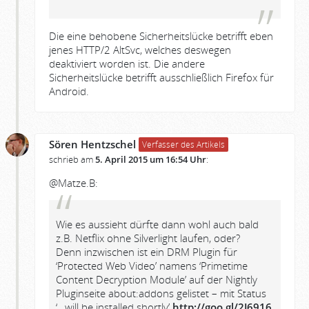
Die eine behobene Sicherheitslücke betrifft eben
jenes HTTP/2 AltSvc, welches deswegen
deaktiviert worden ist. Die andere
Sicherheitslücke betrifft ausschließlich Firefox für
Android.
Sören Hentzschel
Verfasser des Artikels
schrieb am
5. April 2015 um 16:54 Uhr
:
@Matze.B:
Wie es aussieht dürfte dann wohl auch bald
z.B. Netflix ohne Silverlight laufen, oder?
Denn inzwischen ist ein DRM Plugin für
‘Protected Web Video’ namens ‘Primetime
Content Decryption Module’ auf der Nightly
Pluginseite about:addons gelistet – mit Status
‘…will be installed shortly’
http://goo.gl/2J6916