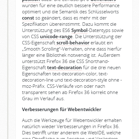
wurden für eine deutlich bessere Performance
optimiert und die Semantik des Schlüsselworts
const
so geändert, dass es mehr mit der
Spezifikation übereinstimmt. Dazu kommt die
Unterstützung des ES6
Symbol
-Datentyps sowie
von CSS
unicode-range
. Die Unterstützung der
CSS-Eigenschaft
scroll-behavior
erlaubt ein
„Smooth Scrolling“-Verhalten, ohne dass hierfür
länger eine Bibliothek notwendig ist. Außerdem
unterstützt Firefox 36 die CSS Shorthand-
Eigenschaft
text-decoration
für die drei neuen
Eigenschaften text-decoration-color, text-
decoration-line und text-decoration-style ohne -
moz-Präfix. CSS-Verläufe von oder nach
transparent sehen ab Firefox 36 korrekt ohne
Grau im Verlauf aus.
Verbesserungen für Webentwickler
Auch die Werkzeuge für Webentwickler erhalten
natürlich wieder Verbesserungen in Firefox 36.
Dies betrifft unter anderem die WebIDE, welche
eine Oberfläche zum Ansehen und Verändern