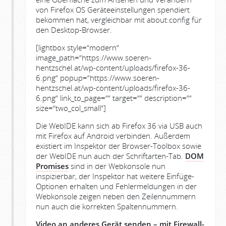
von Firefox OS Geräteeinstellungen spendiert
bekommen hat, vergleichbar mit about:config für
den Desktop-Browser.
[lightbox style=“modern“
image_path=“https://www.soeren-
hentzschel.at/wp-content/uploads/firefox-36-
6.png“ popup=“https://www.soeren-
hentzschel.at/wp-content/uploads/firefox-36-
6.png“ link_to_page=““ target=““ description=““
size=“two_col_small“]
Die WebIDE kann sich ab Firefox 36 via USB auch
mit Firefox auf Android verbinden. Außerdem
existiert im Inspektor der Browser-Toolbox sowie
der WebIDE nun auch der Schriftarten-Tab.
DOM
Promises
sind in der Webkonsole nun
inspizierbar, der Inspektor hat weitere Einfüge-
Optionen erhalten und Fehlermeldungen in der
Webkonsole zeigen neben den Zeilennummern
nun auch die korrekten Spaltennummern.
Video an anderes Gerät senden – mit Firewall-