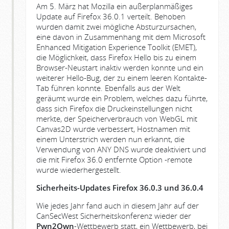
Am 5. März hat Mozilla ein außerplanmäßiges
Update auf Firefox 36.0.1 verteilt. Behoben
wurden damit zwei mögliche Absturzursachen,
eine davon in Zusammenhang mit dem Microsoft
Enhanced Mitigation Experience Toolkit (EMET),
die Möglichkeit, dass Firefox Hello bis zu einem
Browser-Neustart inaktiv werden konnte und ein
weiterer Hello-Bug, der zu einem leeren Kontakte-
Tab führen konnte. Ebenfalls aus der Welt
geräumt wurde ein Problem, welches dazu führte,
dass sich Firefox die Druckeinstellungen nicht
merkte, der Speicherverbrauch von WebGL mit
Canvas2D wurde verbessert, Hostnamen mit
einem Unterstrich werden nun erkannt, die
Verwendung von ANY DNS wurde deaktiviert und
die mit Firefox 36.0 entfernte Option -remote
wurde wiederhergestellt.
Sicherheits-Updates Firefox 36.0.3 und 36.0.4
Wie jedes Jahr fand auch in diesem Jahr auf der
CanSecWest Sicherheitskonferenz wieder der
Pwn2Own
-Wettbewerb statt, ein Wettbewerb, bei