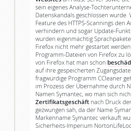
sein eigenes Analyse-Tochteruntern
Datenskandals geschlossen wurde. W
Feature des HTTPS-Scannings den Au
verhindern und sogar Update-Funkt
wurden eigenmächtig Sprachpakete
Firefox nicht mehr gestartet werde
Programm-Dateien von Firefox zu l
von Firefox hat man schon
beschäd
auf ihre gespeicherten Zugangsdate
fragwürdige Programm CCleaner gehör
im Prozess der Übernahme durch N
Namen Symantec, wo man sich nicht
Zertifikatsgeschäft
nach Druck der
gezwungen sah, da der Name Syman
Markenname Symantec verkauft wurd
Sicherheits-Imperium NortonLifeLoc