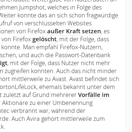
ehmen Jumpshot, welches in Folge des
eiter konnte das an sich schon fragwürdige
fruf von verschlüsselten Websites
ionen von Firefox
außer Kraft setzen
, es
 von Firefox
gelöscht
, mit der Folge, dass
n konnte. Man empfahl Firefox-Nutzern,
öschen, und auch die Passwort-Datenbank
igt
, mit der Folge, dass Nutzer nicht mehr
n zugreifen konnten. Auch das nicht minder
t mittlerweile zu Avast. Avast befindet sich
ortonLifeLock, ehemals bekannt unter dem
 zuletzt auf Grund mehrerer
Vorfälle im
 Aktionäre zu einer Umbenennung
tec verbrannt war, während der
e. Auch Avira gehört mittlerweile zum
k.