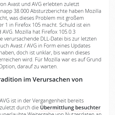
on Avast und AVG erlebten zuletzt
 knapp 38.000 Absturzberichte haben Mozilla
icht, was dieses Problem mit großem
1 in Firefox 105 macht. Schuld ist ein
 AVG. Mozilla hat Firefox 105.0.3
ie verursachende DLL-Datei bis zur letzten
auch Avast / AVG in Form eines Updates
haben, doch ist unklar, bis wann dieses
erreichen wird. Für Mozilla war es auf Grund
ption, darauf zu warten.
Tradition im Verursachen von
VG ist in der Vergangenheit bereits
 zuletzt durch die
Übermittlung besuchter
e unerlaubte Weitergabe von Nutzerdaten an