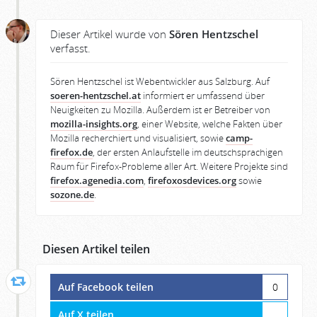
Dieser Artikel wurde von
Sören Hentzschel
verfasst.
Sören Hentzschel ist Webentwickler aus Salzburg. Auf
soeren-hentzschel.at
informiert er umfassend über
Neuigkeiten zu Mozilla. Außerdem ist er Betreiber von
mozilla-insights.org
, einer Website, welche Fakten über
Mozilla recherchiert und visualisiert, sowie
camp-
firefox.de
, der ersten Anlaufstelle im deutschsprachigen
Raum für Firefox-Probleme aller Art. Weitere Projekte sind
firefox.agenedia.com
,
firefoxosdevices.org
sowie
sozone.de
.
Diesen Artikel teilen
Auf Facebook teilen
0
Auf X teilen
…