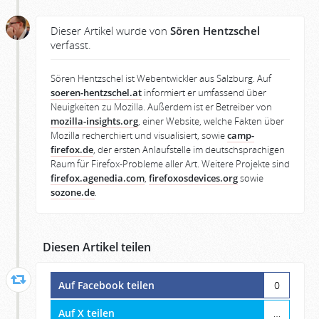
Dieser Artikel wurde von
Sören Hentzschel
verfasst.
Sören Hentzschel ist Webentwickler aus Salzburg. Auf
soeren-hentzschel.at
informiert er umfassend über
Neuigkeiten zu Mozilla. Außerdem ist er Betreiber von
mozilla-insights.org
, einer Website, welche Fakten über
Mozilla recherchiert und visualisiert, sowie
camp-
firefox.de
, der ersten Anlaufstelle im deutschsprachigen
Raum für Firefox-Probleme aller Art. Weitere Projekte sind
firefox.agenedia.com
,
firefoxosdevices.org
sowie
sozone.de
.
Diesen Artikel teilen
Auf Facebook teilen
0
Auf X teilen
…