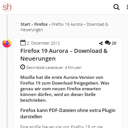
Suche
M
Start
»
Firefox
»
Firefox 19 Aurora – Download &
Neuerungen
2. Dezember 2012
20
Firefox 19 Aurora – Download &
Neuerungen
Geschätzte Lesedauer:
4 Minuten
Mozilla hat die erste Aurora-Version von
Firefox 19 zum Download freigegeben. Was
genau wir vom neuen Firefox erwarten
können dürfen, wird an dieser Stelle
beschrieben.
Firefox kann PDF-Dateien ohne extra Plugin
darstellen
Eine große Neuerung von Firefox 19 ist die