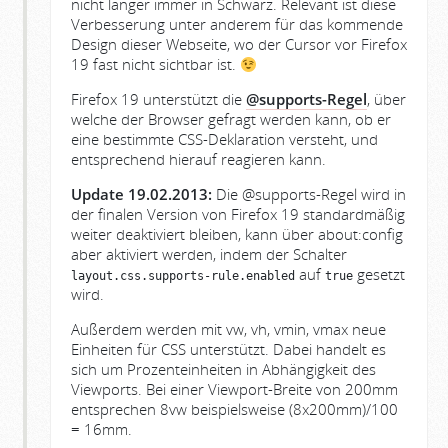
nicht länger immer in Schwarz. Relevant ist diese
Verbesserung unter anderem für das kommende
Design dieser Webseite, wo der Cursor vor Firefox
19 fast nicht sichtbar ist.
Firefox 19 unterstützt die
@supports-Regel
, über
welche der Browser gefragt werden kann, ob er
eine bestimmte CSS-Deklaration versteht, und
entsprechend hierauf reagieren kann.
Update 19.02.2013:
Die @supports-Regel wird in
der finalen Version von Firefox 19 standardmäßig
weiter deaktiviert bleiben, kann über about:config
aber aktiviert werden, indem der Schalter
auf
gesetzt
layout.css.supports-rule.enabled
true
wird.
Außerdem werden mit vw, vh, vmin, vmax neue
Einheiten für CSS unterstützt. Dabei handelt es
sich um Prozenteinheiten in Abhängigkeit des
Viewports. Bei einer Viewport-Breite von 200mm
entsprechen 8vw beispielsweise (8x200mm)/100
= 16mm.