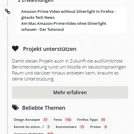
2 Erwähnungen
Amazon Prime Video without Silverlight in Firefox -
gHacks Tech News
Am Mac Amazon-Prime-Video ohne Silverlight
schauen - Der Tutonaut
Projekt unterstützen
Damit dieses Projekt auch in Zukunft die ausführlichste
Berichterstattung rund um Mozilla im deutschsprachigen
Raum und darüber hinaus anbieten kann, braucht es
deine Unterstützung.
Mehr erfahren
Beliebte Themen
Design-Konzepte
37
Fenix
156
Firefox-Tipps
35
Kennst du schon…?
3
Kommentare
15
Proton
8