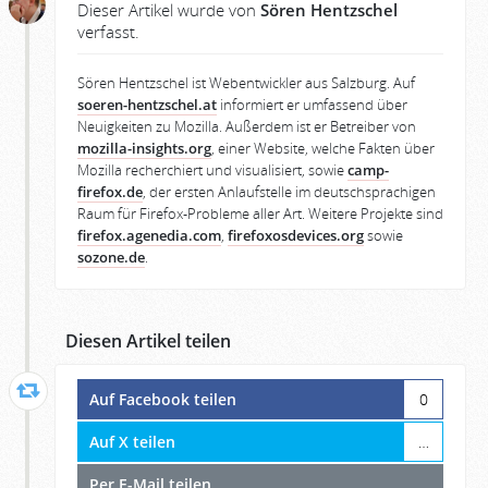
Dieser Artikel wurde von
Sören Hentzschel
verfasst.
Sören Hentzschel ist Webentwickler aus Salzburg. Auf
soeren-hentzschel.at
informiert er umfassend über
Neuigkeiten zu Mozilla. Außerdem ist er Betreiber von
mozilla-insights.org
, einer Website, welche Fakten über
Mozilla recherchiert und visualisiert, sowie
camp-
firefox.de
, der ersten Anlaufstelle im deutschsprachigen
Raum für Firefox-Probleme aller Art. Weitere Projekte sind
firefox.agenedia.com
,
firefoxosdevices.org
sowie
sozone.de
.
Diesen Artikel teilen
Auf Facebook teilen
0
Auf X teilen
…
Per E-Mail teilen