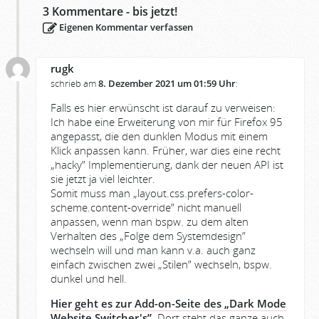
3
Kommentare - bis jetzt!
Eigenen Kommentar verfassen
rugk
schrieb am
8. Dezember 2021 um 01:59 Uhr
:
Falls es hier erwünscht ist darauf zu verweisen:
Ich habe eine Erweiterung von mir für Firefox 95
angepasst, die den dunklen Modus mit einem
Klick anpassen kann. Früher, war dies eine recht
„hacky” Implementierung, dank der neuen API ist
sie jetzt ja viel leichter.
Somit muss man „layout.css.prefers-color-
scheme.content-override” nicht manuell
anpassen, wenn man bspw. zu dem alten
Verhalten des „Folge dem Systemdesign”
wechseln will und man kann v.a. auch ganz
einfach zwischen zwei „Stilen” wechseln, bspw.
dunkel und hell.
Hier geht es zur Add-on-Seite des „Dark Mode
Website Switcher's”
. Dort steht das ganze auch