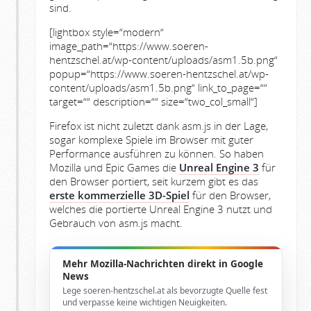
sind.
[lightbox style=“modern“
image_path=“https://www.soeren-
hentzschel.at/wp-content/uploads/asm1.5b.png“
popup=“https://www.soeren-hentzschel.at/wp-
content/uploads/asm1.5b.png“ link_to_page=““
target=““ description=““ size=“two_col_small“]
Firefox ist nicht zuletzt dank asm.js in der Lage,
sogar komplexe Spiele im Browser mit guter
Performance ausführen zu können. So haben
Mozilla und Epic Games die
Unreal Engine 3
für
den Browser portiert, seit kurzem gibt es das
erste kommerzielle 3D-Spiel
für den Browser,
welches die portierte Unreal Engine 3 nutzt und
Gebrauch von asm.js macht.
Mehr Mozilla-Nachrichten direkt in Google
News
Lege soeren-hentzschel.at als bevorzugte Quelle fest
und verpasse keine wichtigen Neuigkeiten.