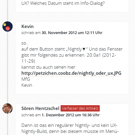
UX? Welches Datum steht im Info-Dialog?
Kevin
schrieb am
30. November 2012 um 12:11 Uhr
:
so..
auf dem Button steht „Nightly▼“ Und das Fenster
gibt mir folgendes zu erkennen: 20.0a1 (2012-
11-29)
kannst du auch sehen hier:
http://petzichen.coobz.de/nightly_oder_ux.JPG
MfG
Kevin
Sören Hentzschel
Verfasser des Artikels
schrieb am
1. Dezember 2012 um 16:36 Uhr
:
Dann ist das ein regulärer Nightly- und kein UX-
Nightly-Build, denn bei diesem müsste im Menü-