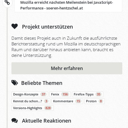
Mozilla erreicht nächsten Meilenstein bei JavaScript-
Performance - soeren-hentzschel.at
Projekt unterstützen
Damit dieses Projekt auch in Zukunft die ausführlichste
Berichterstattung rund um Mozilla im deutschsprachigen
Raum und darüber hinaus anbieten kann, braucht es
deine Unterstützung.
Mehr erfahren
Beliebte Themen
Design-Konzepte
37
Fenix
156
Firefox-Tipps
35
Kennst du schon…?
3
Kommentare
15
Proton
8
Versions-Highlights
828
Aktuelle Reaktionen