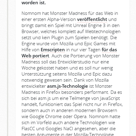
worden ist.
Nomnom hat Monster Madness für das Web in
einer ersten Alpha-Version
veröffentlicht
und
bringt damit ein Spiel mit Unreal Engine 3 in den
Browser, welches komplett auf Webtechnologien
setzt und kein Plugin zum Spielen benötigt. Die
Engine wurde von Mozilla und Epic Games mit
Hilfe von
Emscripten
in nur vier Tagen
für das
Web portiert
. Auch die Portierung von Monster
Madness soll das Entwicklerstudio nur eine
Woche gekostet haben und es soll nur wenig
Unterstützung seitens Mozilla und Epic dazu
notwendig gewesen sein. Dank von Mozilla
entwickelter
asm.js-Technologie
ist Monster
Madness in Firefox besonders performant. Da es
sich bei asm.js um eine Teilmenge von JavaScript
handelt, funktioniert das Spiel nicht nur in Firefox,
sondern auch in anderen modernen Browsern
wie Google Chrome oder Opera. Nomnom hatte
sich im Vorfeld auch andere Technologien wie
FlasCC und Googles NaCI angesehen, aber die
besten Argumente in der Mozilla-Technologie