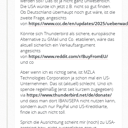
werden soll? Das ist ja nicht ganz unwesentlich.
Die USA würde ich jetzt z.B. nicht so gut finden.
Ob Deutschland überhaupt noch gut wäre, ist die
zweite Frage, angesichts
von
https://www.ccc.de/en/updates/2025/ueberwac
Könnte sich Thunderbird als sichere, europäische
Alternative zu GMail und Co. etablieren, wäre das
aktuell sicherlich ein Verkaufsargument
angesichts
von
https://www.reddit.com/r/BuyFromEU/
und co
Aber wenn ich es richtig sehe, ist MZLA
Technologies Corporation ja schon mal ein US-
Unternehmen. Das ist (aktuell) schlecht. Und ich
spende regelmäßig (erst seit kurzem zugegeben)
via
https://www.thunderbird.net/de/donate/
und dass man dort IBAN/SEPA nicht nutzen kann,
sondern auch nur PayPal und US-Kreditkarte,
finde ich auch nicht toll.
Sprich die Ausrichtung scheint mir (noch) zu USA-
zentriert bzw. nicht ausgeglichen genug,