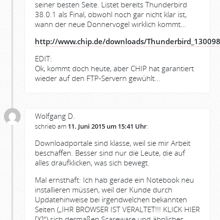
seiner besten Seite. Listet bereits Thunderbird
38.0.1 als Final, obwohl noch gar nicht klar ist,
wann der neue Donnervogel wirklich kommt…
http://www.chip.de/downloads/Thunderbird_13009
EDIT:
Ok, kommt doch heute, aber CHIP hat garantiert
wieder auf den FTP-Servern gewühlt…
Wolfgang D.
schrieb am
11. Juni 2015 um 15:41 Uhr
:
Downloadportale sind klasse, weil sie mir Arbeit
beschaffen. Besser sind nur die Leute, die auf
alles draufklicken, was sich bewegt.
Mal ernsthaft: Ich hab gerade ein Notebook neu
installieren müssen, weil der Kunde durch
Updatehinweise bei irgendwelchen bekannten
Seiten („IHR BROWSER IST VERALTET!!! KLICK HIER
[X]“) sich dermaßen Scareware und ähnliches