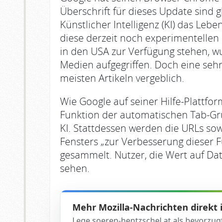
Überschrift für dieses Update sind g
Künstlicher Intelligenz (KI) das Leb
diese derzeit noch experimentellen 
in den USA zur Verfügung stehen, w
Medien aufgegriffen. Doch eine seh
meisten Artikeln vergeblich.
Wie Google auf seiner Hilfe-Plattfo
Funktion der automatischen Tab-Grup
KI. Stattdessen werden die URLs sowi
Fensters „zur Verbesserung dieser 
gesammelt. Nutzer, die Wert auf Da
sehen.
Mehr Mozilla-Nachrichten direkt
Lege soeren-hentzschel.at als bevorzug