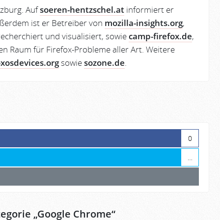
lzburg. Auf
soeren-hentzschel.at
informiert er
ßerdem ist er Betreiber von
mozilla-insights.org
,
echerchiert und visualisiert, sowie
camp-firefox.de
,
en Raum für Firefox-Probleme aller Art. Weitere
oxosdevices.org
sowie
sozone.de
.
0
…
egorie „
Google Chrome
“