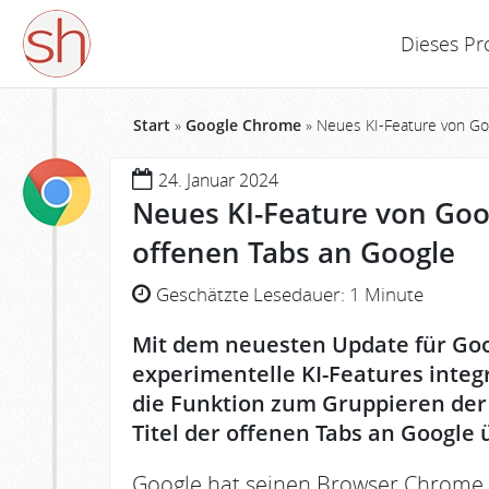
Dieses Pr
Start
»
Google Chrome
»
Neues KI-Feature von Go
24. Januar 2024
Neues KI-Feature von Goo
offenen Tabs an Google
Geschätzte Lesedauer:
1 Minute
Mit dem neuesten Update für Go
experimentelle KI-Features integ
die Funktion zum Gruppieren der
Titel der offenen Tabs an Google 
Google hat seinen Browser Chrome in