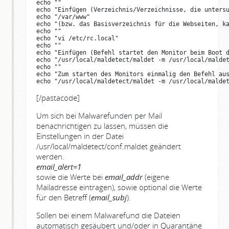
echo ""

echo "Einfügen (Verzeichnis/Verzeichnisse, die untersu
echo "/var/www"

echo "(bzw. das Basisverzeichnis für die Webseiten, ka
echo ""

echo "vi /etc/rc.local"

echo ""

echo "Einfügen (Befehl startet den Monitor beim Boot d
echo "/usr/local/maldetect/maldet -m /usr/local/maldet
echo ""

echo "Zum starten des Monitors einmalig den Befehl aus
echo "/usr/local/maldetect/maldet -m /usr/local/malde
[/pastacode]
Um sich bei Malwarefunden per Mail
benachrichtigen zu lassen, müssen die
Einstellungen in der Datei
/usr/local/maldetect/conf.maldet geändert
werden.
email_alert=1
sowie die Werte bei
email_addr
(eigene
Mailadresse eintragen), sowie optional die Werte
für den Betreff (
email_subj
).
Sollen bei einem Malwarefund die Dateien
automatisch gesäubert und/oder in Quarantäne