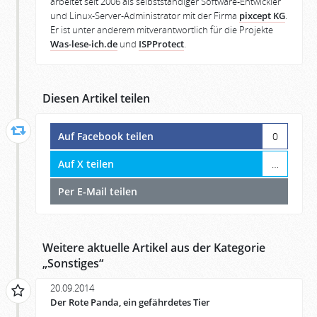
arbeitet seit 2006 als selbstständiger Software-Entwickler
und Linux-Server-Administrator mit der Firma
pixcept KG
.
Er ist unter anderem mitverantwortlich für die Projekte
Was-lese-ich.de
und
ISPProtect
.
Diesen Artikel teilen
Auf Facebook teilen
0
Auf X teilen
…
Per E-Mail teilen
Weitere aktuelle Artikel aus der Kategorie
„
Sonstiges
“
20.09.2014
Der Rote Panda, ein gefährdetes Tier