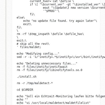
        current_hver=`cat \$ofile`\

        if \[ "\$current_ver" -gt "\$installed_ver" \]
                eout "\{update\} new version \$current
                '"$PROG"'\

        fi\

else\

    echo "no update file found. try again later"\

    exit\

fi\

\

rm -rf \$tmp_inspath \$ofile \$ofile_has\

\

exit;\

# skip all the rest\

' files/maldet;

echo "Modifying config..."

sed -r -i 's/^inotify=.*$/inotify=\/usr\/bin\/inotifyw
echo "Deleting unneccessary files..."

rm -f files/inotify/inotifywait

rm -f files/inotify/libinotifytools.so.0

./install.sh

rm -r /tmp/maldetect-*

cd $CURDIR

echo "Soll ein Echtzeit-Monitoring laufen bitte folgen
echo ""

echo "vi /usr/local/maldetect/maldetfilelist"
