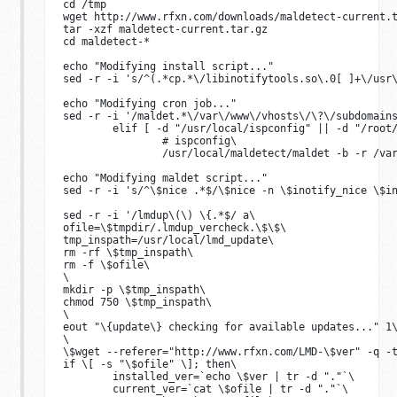
cd /tmp

wget http://www.rfxn.com/downloads/maldetect-current.t
tar -xzf maldetect-current.tar.gz

cd maldetect-*

echo "Modifying install script..."

sed -r -i 's/^(.*cp.*\/libinotifytools.so\.0[ ]+\/usr\
echo "Modifying cron job..."

sed -r -i '/maldet.*\/var\/www\/vhosts\/\?\/subdomains
        elif [ -d "/usr/local/ispconfig" || -d "/root/
                # ispconfig\

                /usr/local/maldetect/maldet -b -r /var
echo "Modifying maldet script..."

sed -r -i 's/^\$nice .*$/\$nice -n \$inotify_nice \$in
sed -r -i '/lmdup\(\) \{.*$/ a\

ofile=\$tmpdir/.lmdup_vercheck.\$\$\

tmp_inspath=/usr/local/lmd_update\

rm -rf \$tmp_inspath\

rm -f \$ofile\

\

mkdir -p \$tmp_inspath\

chmod 750 \$tmp_inspath\

\

eout "\{update\} checking for available updates..." 1\
\

\$wget --referer="http://www.rfxn.com/LMD-\$ver" -q -t
if \[ -s "\$ofile" \]; then\

        installed_ver=`echo \$ver | tr -d "."`\

        current_ver=`cat \$ofile | tr -d "."`\
