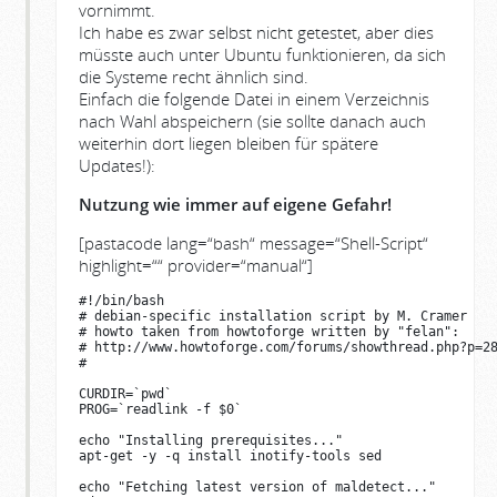
vornimmt.
Ich habe es zwar selbst nicht getestet, aber dies
müsste auch unter Ubuntu funktionieren, da sich
die Systeme recht ähnlich sind.
Einfach die folgende Datei in einem Verzeichnis
nach Wahl abspeichern (sie sollte danach auch
weiterhin dort liegen bleiben für spätere
Updates!):
Nutzung wie immer auf eigene Gefahr!
[pastacode lang=“bash“ message=“Shell-Script“
highlight=““ provider=“manual“]
#!/bin/bash

# debian-specific installation script by M. Cramer 
# howto taken from howtoforge written by "felan":

# http://www.howtoforge.com/forums/showthread.php?p=28
#

CURDIR=`pwd`

PROG=`readlink -f $0`

echo "Installing prerequisites..."

apt-get -y -q install inotify-tools sed

echo "Fetching latest version of maldetect..."
