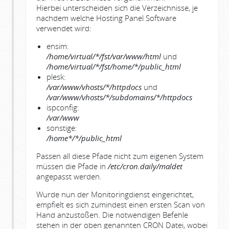
Hierbei unterscheiden sich die Verzeichnisse, je
nachdem welche Hosting Panel Software
verwendet wird:
ensim:
/home/virtual/*/fst/var/www/html
und
/home/virtual/*/fst/home/*/public_html
plesk:
/var/www/vhosts/*/httpdocs
und
/var/www/vhosts/*/subdomains/*/httpdocs
ispconfig:
/var/www
sonstige:
/home*/*/public_html
Passen all diese Pfade nicht zum eigenen System
müssen die Pfade in
/etc/cron.daily/maldet
angepasst werden.
Wurde nun der Monitoringdienst eingerichtet,
empfielt es sich zumindest einen ersten Scan von
Hand anzustoßen. Die notwendigen Befehle
stehen in der oben genannten CRON Datei, wobei