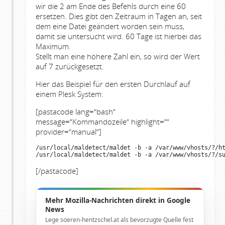
wir die 2 am Ende des Befehls durch eine 60
ersetzen. Dies gibt den Zeitraum in Tagen an, seit
dem eine Datei geändert worden sein muss,
damit sie untersucht wird. 60 Tage ist hierbei das
Maximum.
Stellt man eine höhere Zahl ein, so wird der Wert
auf 7 zurückgesetzt.
Hier das Beispiel für den ersten Durchlauf auf
einem Plesk System:
[pastacode lang=“bash“
message=“Kommandozeile“ highlight=““
provider=“manual“]
/usr/local/maldetect/maldet -b -a /var/www/vhosts/?/ht
/usr/local/maldetect/maldet -b -a /var/www/vhosts/?/s
[/pastacode]
Mehr Mozilla-Nachrichten direkt in Google
News
Lege soeren-hentzschel.at als bevorzugte Quelle fest