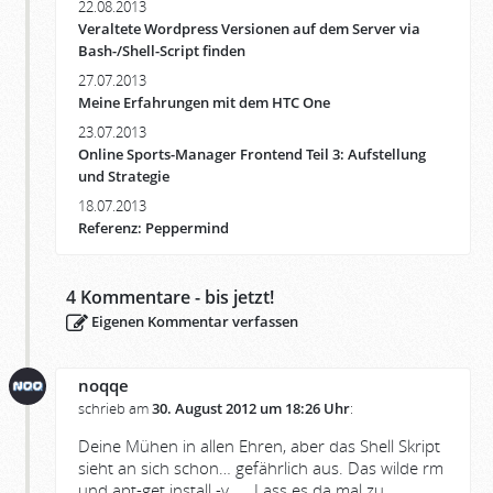
22.08.2013
Veraltete Wordpress Versionen auf dem Server via
Bash-/Shell-Script finden
27.07.2013
Meine Erfahrungen mit dem HTC One
23.07.2013
Online Sports-Manager Frontend Teil 3: Aufstellung
und Strategie
18.07.2013
Referenz: Peppermind
4
Kommentare - bis jetzt!
Eigenen Kommentar verfassen
noqqe
schrieb am
30. August 2012 um 18:26 Uhr
:
Deine Mühen in allen Ehren, aber das Shell Skript
sieht an sich schon… gefährlich aus. Das wilde rm
und apt-get install -y …. Lass es da mal zu