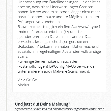
Überwachung von Dateiänderungen. Leider ist es
aber so, dass diese Überwachungen Grenzen
haben. Ich verlasse mich schon länger nicht mehr
darauf, sondern nutze andere Möglichkeiten, um
Prüfungen vorzunehmen.
Bspw. mache ich täglich ein find /var/www/ -type f
-mtime -2 -exec scanbefehl {} \; um die
geänderten/neuen Dateien zu scannen. Das
erwischt allerdings nicht diejenigen, die ein
„Fakedatum“ bekommen haben. Daher mache ich
zusätzlich in regelmäßigen Abständen vollständige
Scans.
Für einige Server nutze ich auch den
(kostenpflichtigen) ISPConfig MAUS Service, der
unter anderem auch Malware Scans macht.
Viele Grüße
Marius
Und jetzt du! Deine Meinung?
Erforderliche Felder sind mit einem Asterisk (*) gekennzeichnet. Die E-