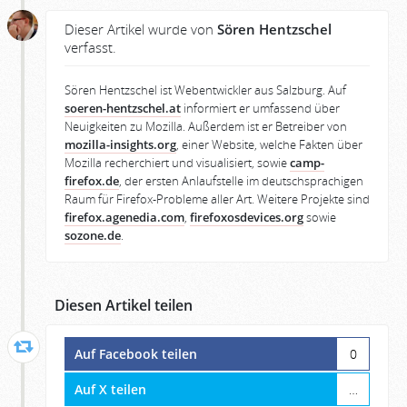
Dieser Artikel wurde von
Sören Hentzschel
verfasst.
Sören Hentzschel ist Webentwickler aus Salzburg. Auf
soeren-hentzschel.at
informiert er umfassend über
Neuigkeiten zu Mozilla. Außerdem ist er Betreiber von
mozilla-insights.org
, einer Website, welche Fakten über
Mozilla recherchiert und visualisiert, sowie
camp-
firefox.de
, der ersten Anlaufstelle im deutschsprachigen
Raum für Firefox-Probleme aller Art. Weitere Projekte sind
firefox.agenedia.com
,
firefoxosdevices.org
sowie
sozone.de
.
Diesen Artikel teilen
Auf Facebook teilen
0
Auf X teilen
…