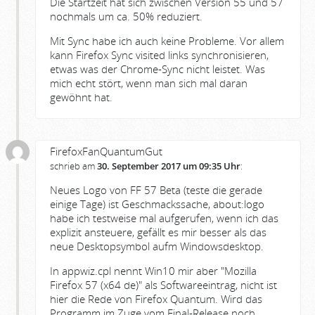
Die Startzeit hat sich zwischen Version 55 und 57
nochmals um ca. 50% reduziert.
Mit Sync habe ich auch keine Probleme. Vor allem
kann Firefox Sync visited links synchronisieren,
etwas was der Chrome-Sync nicht leistet. Was
mich echt stört, wenn man sich mal daran
gewöhnt hat.
FirefoxFanQuantumGut
schrieb am
30. September 2017 um 09:35 Uhr
:
Neues Logo von FF 57 Beta (teste die gerade
einige Tage) ist Geschmackssache, about:logo
habe ich testweise mal aufgerufen, wenn ich das
explizit ansteuere, gefällt es mir besser als das
neue Desktopsymbol aufm Windowsdesktop.
In appwiz.cpl nennt Win10 mir aber "Mozilla
Firefox 57 (x64 de)" als Softwareeintrag, nicht ist
hier die Rede von Firefox Quantum. Wird das
Programm im Zuge vom Final-Release noch