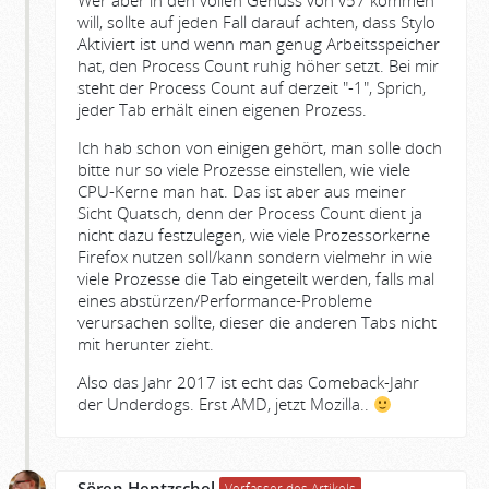
Wer aber in den vollen Genuss von v57 kommen
will, sollte auf jeden Fall darauf achten, dass Stylo
Aktiviert ist und wenn man genug Arbeitsspeicher
hat, den Process Count ruhig höher setzt. Bei mir
steht der Process Count auf derzeit "-1", Sprich,
jeder Tab erhält einen eigenen Prozess.
Ich hab schon von einigen gehört, man solle doch
bitte nur so viele Prozesse einstellen, wie viele
CPU-Kerne man hat. Das ist aber aus meiner
Sicht Quatsch, denn der Process Count dient ja
nicht dazu festzulegen, wie viele Prozessorkerne
Firefox nutzen soll/kann sondern vielmehr in wie
viele Prozesse die Tab eingeteilt werden, falls mal
eines abstürzen/Performance-Probleme
verursachen sollte, dieser die anderen Tabs nicht
mit herunter zieht.
Also das Jahr 2017 ist echt das Comeback-Jahr
der Underdogs. Erst AMD, jetzt Mozilla..
Sören Hentzschel
Verfasser des Artikels