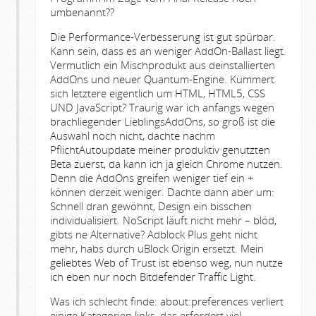
umbenannt??
Die Performance-Verbesserung ist gut spürbar.
Kann sein, dass es an weniger AddOn-Ballast liegt.
Vermutlich ein Mischprodukt aus deinstallierten
AddOns und neuer Quantum-Engine. Kümmert
sich letztere eigentlich um HTML, HTML5, CSS
UND JavaScript? Traurig war ich anfangs wegen
brachliegender LieblingsAddOns, so groß ist die
Auswahl noch nicht, dachte nachm
PflichtAutoupdate meiner produktiv genutzten
Beta zuerst, da kann ich ja gleich Chrome nutzen.
Denn die AddOns greifen weniger tief ein +
können derzeit weniger. Dachte dann aber um:
Schnell dran gewöhnt, Design ein bisschen
individualisiert. NoScript läuft nicht mehr – blöd,
gibts ne Alternative? Adblock Plus geht nicht
mehr, habs durch uBlock Origin ersetzt. Mein
geliebtes Web of Trust ist ebenso weg, nun nutze
ich eben nur noch Bitdefender Traffic Light.
Was ich schlecht finde: about:preferences verliert
einige Kategorien links, das erfordert viel