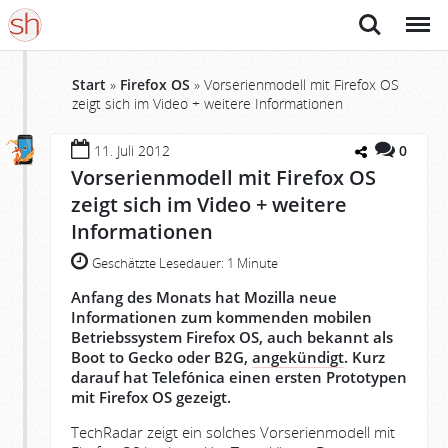
Suche
Menü
Start
»
Firefox OS
»
Vorserienmodell mit Firefox OS
zeigt sich im Video + weitere Informationen
11. Juli 2012
0
Vorserienmodell mit Firefox OS
zeigt sich im Video + weitere
Informationen
Geschätzte Lesedauer:
1 Minute
Anfang des Monats hat Mozilla neue
Informationen zum kommenden mobilen
Betriebssystem Firefox OS, auch bekannt als
Boot to Gecko oder B2G,
angekündigt
. Kurz
darauf hat Telefónica einen ersten Prototypen
mit Firefox OS gezeigt.
TechRadar zeigt ein solches Vorserienmodell mit