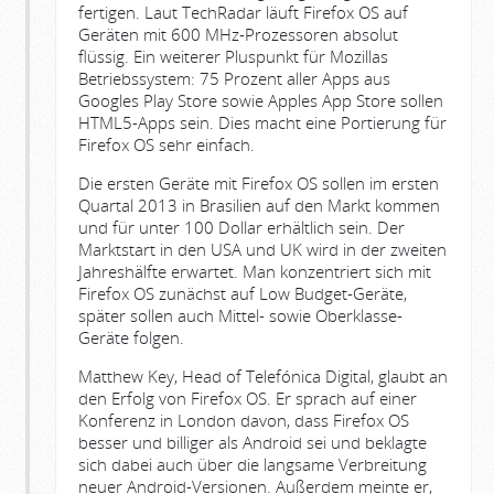
fertigen. Laut TechRadar läuft Firefox OS auf
Geräten mit 600 MHz-Prozessoren absolut
flüssig. Ein weiterer Pluspunkt für Mozillas
Betriebssystem: 75 Prozent aller Apps aus
Googles Play Store sowie Apples App Store sollen
HTML5-Apps sein. Dies macht eine Portierung für
Firefox OS sehr einfach.
Die ersten Geräte mit Firefox OS sollen im ersten
Quartal 2013 in Brasilien auf den Markt kommen
und für unter 100 Dollar erhältlich sein. Der
Marktstart in den USA und UK wird in der zweiten
Jahreshälfte erwartet. Man konzentriert sich mit
Firefox OS zunächst auf Low Budget-Geräte,
später sollen auch Mittel- sowie Oberklasse-
Geräte folgen.
Matthew Key, Head of Telefónica Digital, glaubt an
den Erfolg von Firefox OS. Er sprach auf einer
Konferenz in London davon, dass Firefox OS
besser und billiger als Android sei und beklagte
sich dabei auch über die langsame Verbreitung
neuer Android-Versionen. Außerdem meinte er,