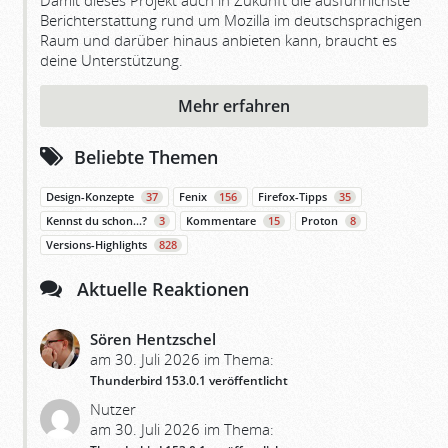
Damit dieses Projekt auch in Zukunft die ausführlichste
Berichterstattung rund um Mozilla im deutschsprachigen
Raum und darüber hinaus anbieten kann, braucht es
deine Unterstützung.
Mehr erfahren
Beliebte Themen
Design-Konzepte
37
Fenix
156
Firefox-Tipps
35
Kennst du schon…?
3
Kommentare
15
Proton
8
Versions-Highlights
828
Aktuelle Reaktionen
Sören Hentzschel
am 30. Juli 2026 im Thema:
Thunderbird 153.0.1 veröffentlicht
Nutzer
am 30. Juli 2026 im Thema: