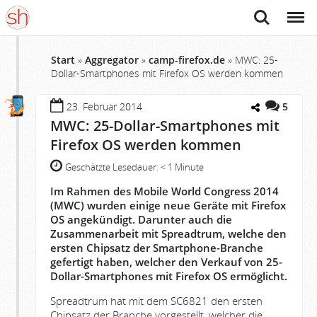
Suche
Menü
Start
»
Aggregator
»
camp-firefox.de
»
MWC: 25-
Dollar-Smartphones mit Firefox OS werden kommen
23. Februar 2014
5
MWC: 25-Dollar-Smartphones mit
Firefox OS werden kommen
Geschätzte Lesedauer:
< 1 Minute
Im Rahmen des Mobile World Congress 2014
(MWC) wurden einige neue Geräte mit Firefox
OS angekündigt. Darunter auch die
Zusammenarbeit mit Spreadtrum, welche den
ersten Chipsatz der Smartphone-Branche
gefertigt haben, welcher den Verkauf von 25-
Dollar-Smartphones mit Firefox OS ermöglicht.
Spreadtrum hat mit dem SC6821 den ersten
Chipsatz der Branche vorgestellt, welcher die