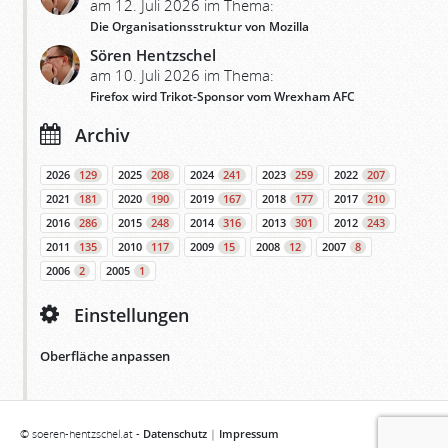
am 12. Juli 2026 im Thema:
Die Organisationsstruktur von Mozilla
Sören Hentzschel
am 10. Juli 2026 im Thema:
Firefox wird Trikot-Sponsor vom Wrexham AFC
Archiv
2026
129
2025
208
2024
241
2023
259
2022
207
2021
181
2020
190
2019
167
2018
177
2017
210
2016
286
2015
248
2014
316
2013
301
2012
243
2011
135
2010
117
2009
15
2008
12
2007
8
2006
2
2005
1
Einstellungen
Oberfläche anpassen
© soeren-hentzschel.at -
Datenschutz
|
Impressum